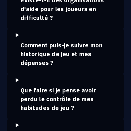
Existe-t-il des organisations
d'aide pour les joueurs en
difficulté ?
Comment puis-je suivre mon
historique de jeu et mes
dépenses ?
Que faire si je pense avoir
perdu le contrôle de mes
habitudes de jeu ?