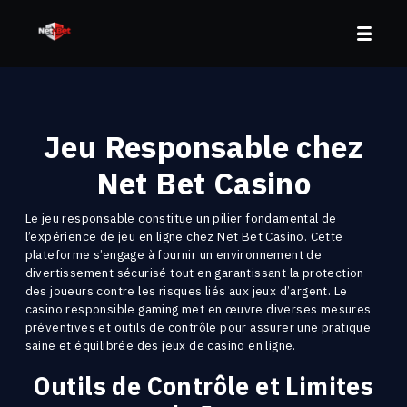
Jeu Responsable chez
Net Bet Casino
Le jeu responsable constitue un pilier fondamental de
l’expérience de jeu en ligne chez Net Bet Casino. Cette
plateforme s’engage à fournir un environnement de
divertissement sécurisé tout en garantissant la protection
des joueurs contre les risques liés aux jeux d’argent. Le
casino responsible gaming met en œuvre diverses mesures
préventives et outils de contrôle pour assurer une pratique
saine et équilibrée des jeux de casino en ligne.
Outils de Contrôle et Limites