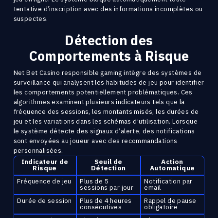
tentative d’inscription avec des informations incomplètes ou
suspectes.
Détection des
Comportements à Risque
Net Bet Casino responsible gaming intègre des systèmes de
surveillance qui analysent les habitudes de jeu pour identifier
les comportements potentiellement problématiques. Ces
algorithmes examinent plusieurs indicateurs tels que la
fréquence des sessions, les montants misés, les durées de
jeu et les variations dans les schémas d’utilisation. Lorsque
le système détecte des signaux d’alerte, des notifications
sont envoyées au joueur avec des recommandations
personnalisées.
Indicateur de
Seuil de
Action
Risque
Détection
Automatique
Fréquence de jeu
Plus de 5
Notification par
sessions par jour
email
Durée de session
Plus de 4 heures
Rappel de pause
consécutives
obligatoire