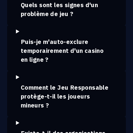
Quels sont les signes d'un
problème de jeu ?
Puis-je m'auto-exclure
temporairement d'un casino
en ligne ?
Comment le Jeu Responsable
protège-t-il les joueurs
mineurs ?