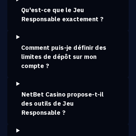
Qu'est-ce que le Jeu
Responsable exactement ?
Comment puis-je définir des
limites de dépôt sur mon
compte ?
NetBet Casino propose-t-il
des outils de Jeu
Responsable ?