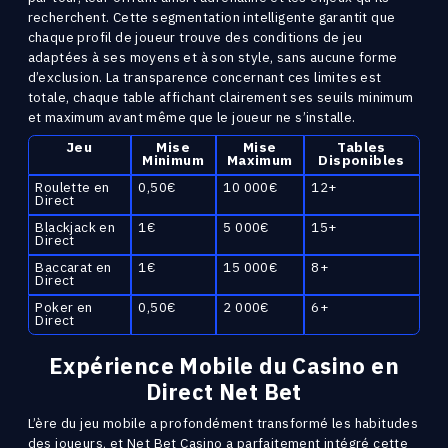
recherchent. Cette segmentation intelligente garantit que
chaque profil de joueur trouve des conditions de jeu
adaptées à ses moyens et à son style, sans aucune forme
d’exclusion. La transparence concernant ces limites est
totale, chaque table affichant clairement ses seuils minimum
et maximum avant même que le joueur ne s’installe.
Jeu
Mise
Mise
Tables
Minimum
Maximum
Disponibles
Roulette en
0,50€
10 000€
12+
Direct
Blackjack en
1€
5 000€
15+
Direct
Baccarat en
1€
15 000€
8+
Direct
Poker en
0,50€
2 000€
6+
Direct
Expérience Mobile du Casino en
Direct Net Bet
L’ère du jeu mobile a profondément transformé les habitudes
des joueurs, et Net Bet Casino a parfaitement intégré cette