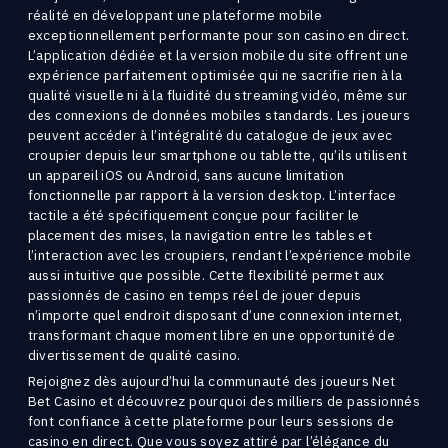
réalité en développant une plateforme mobile
exceptionnellement performante pour son casino en direct.
L’application dédiée et la version mobile du site offrent une
expérience parfaitement optimisée qui ne sacrifie rien à la
qualité visuelle ni à la fluidité du streaming vidéo, même sur
des connexions de données mobiles standards. Les joueurs
peuvent accéder à l’intégralité du catalogue de jeux avec
croupier depuis leur smartphone ou tablette, qu’ils utilisent
un appareil iOS ou Android, sans aucune limitation
fonctionnelle par rapport à la version desktop. L’interface
tactile a été spécifiquement conçue pour faciliter le
placement des mises, la navigation entre les tables et
l’interaction avec les croupiers, rendant l’expérience mobile
aussi intuitive que possible. Cette flexibilité permet aux
passionnés de casino en temps réel de jouer depuis
n’importe quel endroit disposant d’une connexion internet,
transformant chaque moment libre en une opportunité de
divertissement de qualité casino.
Rejoignez dès aujourd’hui la communauté des joueurs Net
Bet Casino et découvrez pourquoi des milliers de passionnés
font confiance à cette plateforme pour leurs sessions de
casino en direct. Que vous soyez attiré par l’élégance du