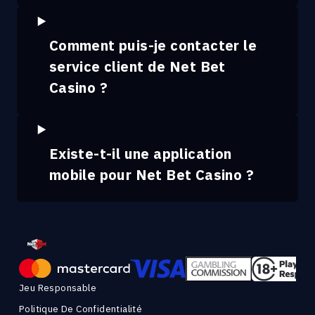
Comment puis-je contacter le
service client de Net Bet
Casino ?
Existe-t-il une application
mobile pour Net Bet Casino ?
Jeu Responsable
Politique De Confidentialité