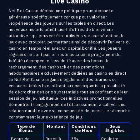
Live Casino
Net Bet Casino déploie une politique promotionnelle
généreuse spécifiquement conçue pour valoriser
l’expérience des joueurs sur les tables en direct. Les
nouveaux inscrits bénéficient d’offres de bienvenue
attractives qui peuvent être utilisées sur une sélection de
jeux avec croupier, permettant ainsi de découvrir l’univers du
casino en temps réel avec un capital bonifié. Les joueurs
réguliers ne sont pas en reste puisque le programme de
fidélité récompense l’assiduité avec des bonus de
rechargement, des cashback et des promotions
hebdomadaires exclusivement dédiées au casino en direct.
Le Net Bet Casino organise également des tournois sur
certaines tables live, offrant aux participants la possibilité
de décrocher des prix substantiels tout en profitant de leur
session de jeu habituelle. Ces initiatives promotionnelles
démontrent l’engagement de l’établissement à cultiver une
relation durable avec sa communauté de joueurs et à enrichir
constamment leur expérience de jeu.
Type de
Montant
Conditions
Jeux
Bonus
de Mise
Éligibles
Bonus de
Jusqu’à
35x
Roulette,