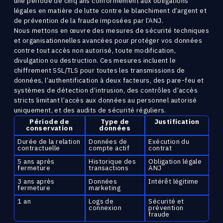
une période de cinq ans conformément aux obligations
légales en matière de lutte contre le blanchiment d’argent et
de prévention de la fraude imposées par l’ANJ.
Nous mettons en œuvre des mesures de sécurité techniques
et organisationnelles avancées pour protéger vos données
contre tout accès non autorisé, toute modification,
divulgation ou destruction. Ces mesures incluent le
chiffrement SSL/TLS pour toutes les transmissions de
données, l’authentification à deux facteurs, des pare-feu et
systèmes de détection d’intrusion, des contrôles d’accès
stricts limitant l’accès aux données au personnel autorisé
uniquement, et des audits de sécurité réguliers.
Période de
Type de
Justification
conservation
données
Durée de la relation
Données de
Exécution du
contractuelle
compte actif
contrat
5 ans après
Historique des
Obligation légale
fermeture
transactions
ANJ
3 ans après
Données
Intérêt légitime
fermeture
marketing
1 an
Logs de
Sécurité et
connexion
prévention
fraude