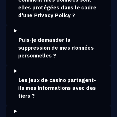
elles protégées dans le cadre
d'une Privacy Policy ?
Puis-je demander la
suppression de mes données
personnelles ?
Les jeux de casino partagent-
ils mes informations avec des
tiers ?