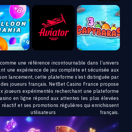
lay
ow
Play now
Play now
 comme une référence incontournable dans l’univers
Play
Play now
rant une expérience de jeu complète et sécurisée aux
now
Play now
son lancement, cette plateforme s’est distinguée par
n des joueurs français. NetBet Casino France propose
aux joueurs expérimentés recherchant une plateforme
Casino en ligne répond aux attentes les plus élevées
éactif et ses promotions régulières qui enrichissent
isateurs français.