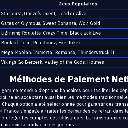
Jeux Populaires
Starburst, Gonzo’s Quest, Dead or Alive
Gates of Olympus, Sweet Bonanza, Wolf Gold
Lightning Roulette, Crazy Time, Blackjack Live
Book of Dead, Reactoonz, Fire Joker
Mega Moolah, Immortal Romance, Thunderstruck II
Vikings Go Berzerk, Valley of the Gods, Holmes
Méthodes de Paiement Net
amme étendue d’options bancaires pour faciliter les dépôts
exibilité en acceptant aussi bien les méthodes traditionnel
. Chaque option a été sélectionnée pour garantir des tran
et France s’engage à traiter les demandes de retrait dans l
r protéger les comptes des utilisateurs. La transparence con
 maintenir la confiance des joueurs.