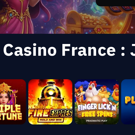
 Casino France : 