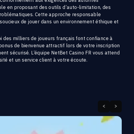
nt, conformément aux exigences des autorités
 en proposant des outils d’auto-limitation, des
 problématiques. Cette approche responsable
s soucieux de jouer dans un environnement éthique et
des milliers de joueurs français font confiance à
onus de bienvenue attractif lors de votre inscription
ment sécurisé. L’équipe NetBet Casino FR vous attend
ité et un service client à votre écoute.
<
>