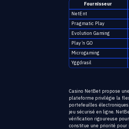
Fournisseur
NetEnt
Pragmatic Play
Evolution Gaming
Play’n GO
Microgaming
Yggdrasil
Casino NetBet propose une g
plateforme privilégie la fl
portefeuilles électroniques
jeu sécurisé en ligne. NetB
vérification rigoureuse pou
constitue une priorité pour