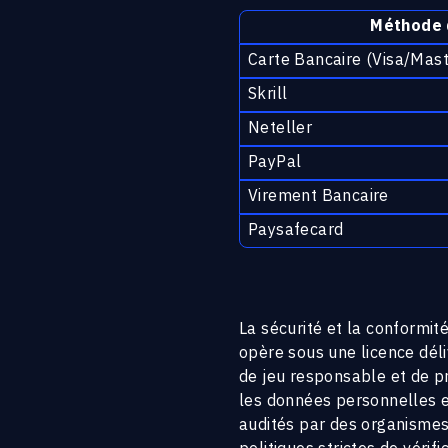
Méthode 
Carte Bancaire (Visa/Mast
Skrill
Neteller
PayPal
Virement Bancaire
Paysafecard
La sécurité et la conformi
opère sous une licence déli
de jeu responsable et de pr
les données personnelles e
audités par des organisme