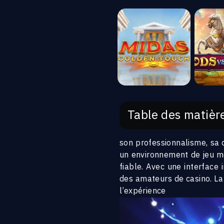
Play now
Pl
Table des matièr
Pl
Play now
son professionnalisme, sa 
un environnement de jeu mo
fiable. Avec une interface
des amateurs de casino. La
l’expérie