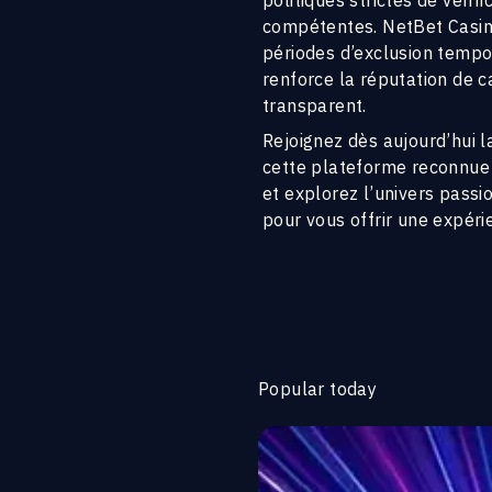
politiques strictes de véri
compétentes. NetBet Casino
périodes d’exclusion tempo
renforce la réputation de 
transparent.
Rejoignez dès aujourd’hui 
cette plateforme reconnue p
et explorez l’univers pass
pour vous offrir une expérie
Popular today