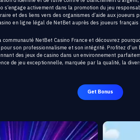
fication d’identité et de lutte contre le blanchiment d’arge
 s’engage activement dans la promotion du jeu responsable
raire et des liens vers des organismes d’aide aux joueurs
casino en ligne légal de NetBet auprès des joueurs françai
la communauté NetBet Casino France et découvrez pourquoi 
our son professionnalisme et son intégrité. Profitez d’un b
ionnant des jeux de casino dans un environnement parfaite
nce de jeu exceptionnelle, marquée par la qualité, la divers
Get Bonus