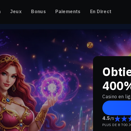
n
Jeux
Bonus
Paiements
En Direct
Obti
400
Casino en lig
4.5
/
5
PLUS DE 8 700