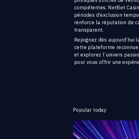
politiques strictes de véri
compétentes. NetBet Casino
périodes d’exclusion tempo
renforce la réputation de 
transparent.
Rejoignez dès aujourd’hui 
cette plateforme reconnue p
et explorez l’univers pass
pour vous offrir une expérie
Popular today