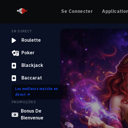
Se Connecter
Applicatio
EN DIRECT
Roulette
Poker
Blackjack
Baccarat
Les meilleurs matchs en
direct
PROMOÇÕES
Bonus De
Bienvenue