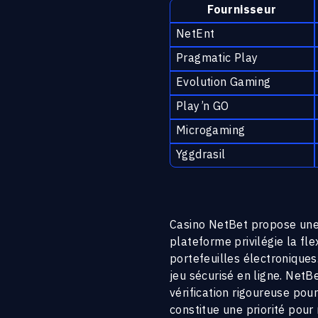
Fournisseur
NetEnt
Pragmatic Play
Evolution Gaming
Play’n GO
Microgaming
Yggdrasil
Casino NetBet propose une g
plateforme privilégie la fl
portefeuilles électroniques
jeu sécurisé en ligne. NetB
vérification rigoureuse pou
constitue une priorité pour