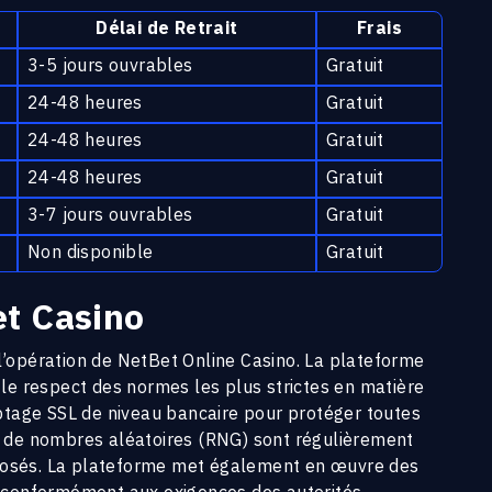
Délai de Retrait
Frais
3-5 jours ouvrables
Gratuit
24-48 heures
Gratuit
24-48 heures
Gratuit
24-48 heures
Gratuit
3-7 jours ouvrables
Gratuit
Non disponible
Gratuit
et Casino
l’opération de NetBet Online Casino. La plateforme
 le respect des normes les plus strictes en matière
yptage SSL de niveau bancaire pour protéger toutes
rs de nombres aléatoires (RNG) sont régulièrement
oposés. La plateforme met également en œuvre des